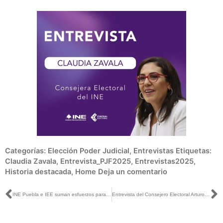
Categorías:
Elección Poder Judicial
,
Entrevistas
Etiquetas:
Claudia Zavala
,
Entrevista_PJF2025
,
Entrevistas2025
,
Historia destacada
,
Home
Deja un comentario
Ant
S
INE Puebla e IEE suman esfuerzos para promover participación ciudadana en elección del Poder Judicial
Entrevista del Consejero Electoral Arturo Castillo con Azucena Uresti para Radio Fórmula