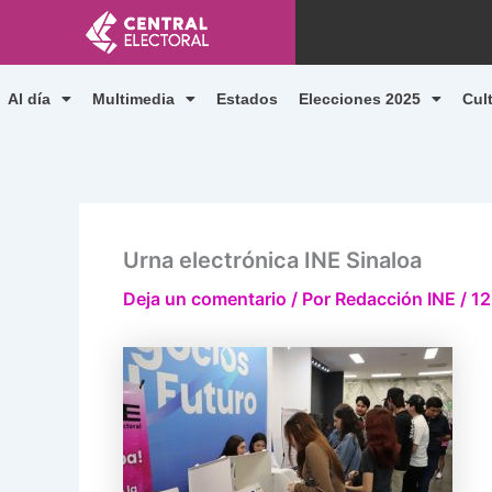
Ir
al
contenido
Al día
Multimedia
Estados
Elecciones 2025
Cul
Urna electrónica INE Sinaloa
Deja un comentario
/ Por
Redacción INE
/
12