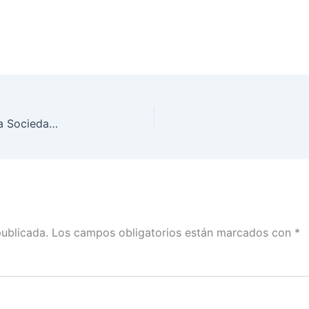
Tecnológico de Monterrey campus Sinaloa elige a Sociedad de alumnos con Urna Electrónica 7.0 del INE en la entidad
publicada.
Los campos obligatorios están marcados con
*