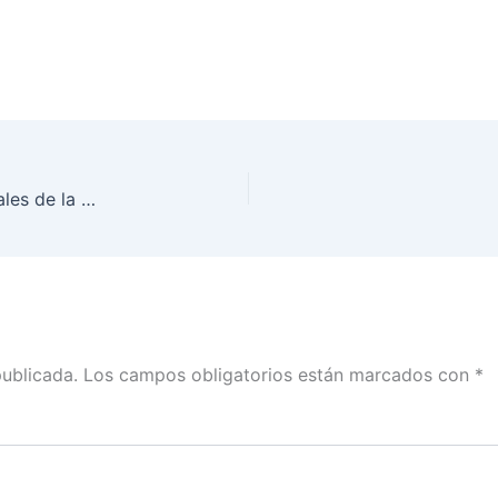
INE Oaxaca se prepara para los cómputos distritales de la elección del Poder Judicial de la Federación 2024-2025
publicada.
Los campos obligatorios están marcados con
*