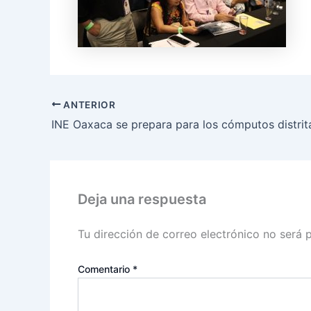
ANTERIOR
Deja una respuesta
Tu dirección de correo electrónico no será 
Comentario
*