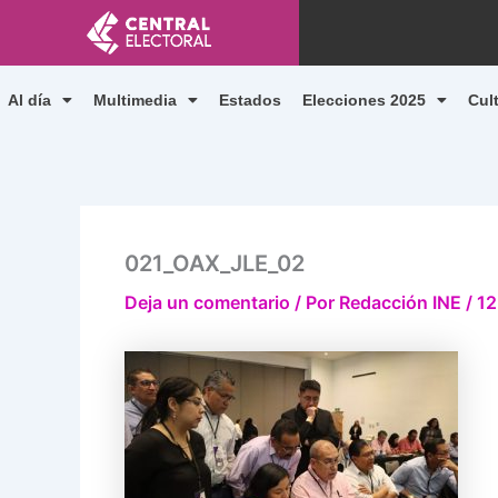
Ir
al
contenido
Al día
Multimedia
Estados
Elecciones 2025
Cul
021_OAX_JLE_02
Deja un comentario
/ Por
Redacción INE
/
12