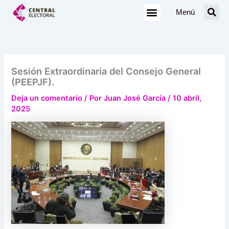
Ir
Menú
al
contenido
Sesión Extraordinaria del Consejo General
(PEEPJF).
Deja un comentario
/ Por
Juan José García
/
10 abril,
2025