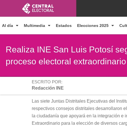
Ir
al
contenido
Al día
Multimedia
Estados
Elecciones 2025
Cul
Realiza INE San Luis Potosí se
proceso electoral extraordinari
ESCRITO POR:
Redacción INE
Las siete Juntas Distritales Ejecutivas del Inst
respectivos consejos distritales desarrollaron
la ciudadanía que apoyará en la integración e i
Extraordinario para la elección de diversos car