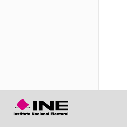
iente