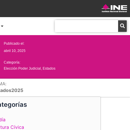
Buscar
Publicado el:
abril 10, 2025
Categoría:
Elección Poder Judicial
,
Estados
MA:
tados2025
tegorías
día
tura Cívica