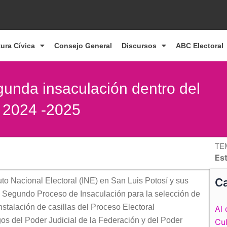
tura Cívica
Consejo General
Discursos
ABC Electoral
gunda insaculación dentro del
o 2024 -2025
TE
Es
Ca
ituto Nacional Electoral (INE) en San Luis Potosí y sus
 el Segundo Proceso de Insaculación para la selección de
nstalación de casillas del Proceso Electoral
Al 
gos del Poder Judicial de la Federación y del Poder
Cul