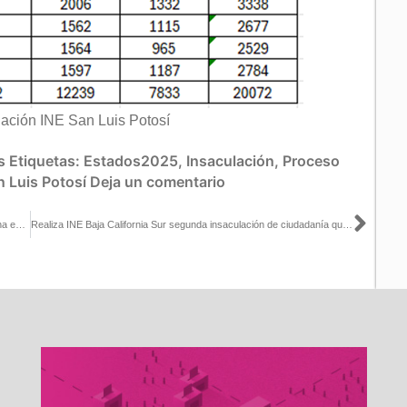
ación INE San Luis Potosí
s
Etiquetas:
Estados2025
,
Insaculación
,
Proceso
n Luis Potosí
Deja un comentario
Sigu
INE Quintana Roo y COPARMEX fortalecen participación ciudadana en Proceso Electoral Extraordinario 2024-2025
Realiza INE Baja California Sur segunda insaculación de ciudadanía que participará en casillas en elección del 1 de junio