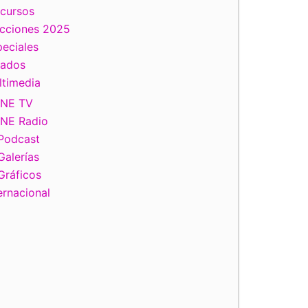
scursos
ecciones 2025
eciales
tados
ltimedia
INE TV
INE Radio
Podcast
Galerías
Gráficos
ernacional