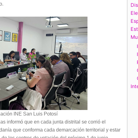
o.
Di
El
Esp
Es
Mu
Int
ación INE San Luis Potosí
 informó que en cada junta distrital se corrió el
anía que conforma cada demarcación territorial y estar
de los centros de votación del próximo 1 de junio.