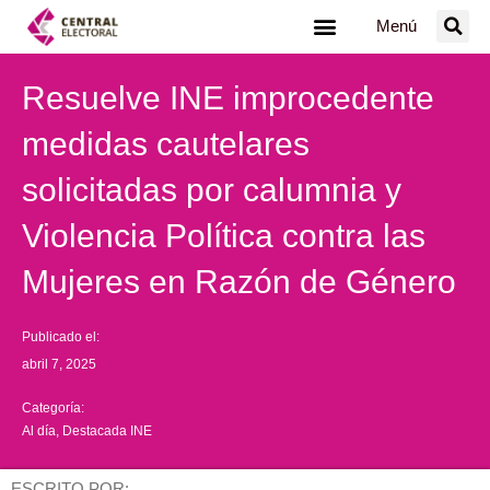
Ir
Menú
al
contenido
Resuelve INE improcedente
medidas cautelares
solicitadas por calumnia y
Violencia Política contra las
Mujeres en Razón de Género
Publicado el:
abril 7, 2025
Categoría:
Al día
,
Destacada INE
ESCRITO POR: