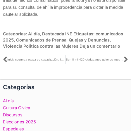
trata de hechos consumados, pues la nota ya no está disponible
para su consulta, de ahí la improcedencia para dictar la medida
cautelar solicitada.
Categorías:
Al día
,
Destacada INE
Etiquetas:
comunicados
2025
,
Comunicados de Prensa
,
Quejas y Denuncias
,
Violencia Política contra las Mujeres
Deja un comentario
Ant
S
Inicia segunda etapa de capacitación: INE Tabasco
Son 8 mil 420 ciudadanos quienes integrarán mesas directivas de casilla: INE Aguascalientes
Categorías
Al día
Cultura Cívica
Discursos
Elecciones 2025
Especiales