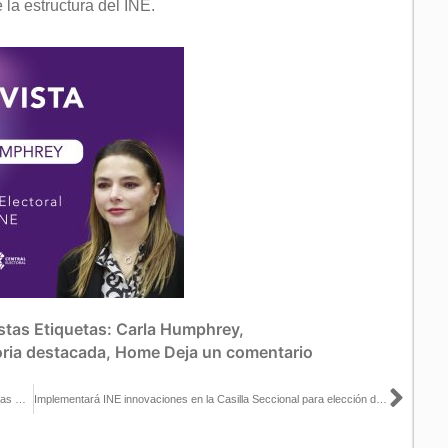
la estructura del INE.
stas
Etiquetas:
Carla Humphrey
,
oria destacada
,
Home
Deja un comentario
Sigu
Realizará INE segunda insaculación para designar cargos de Mesas Directivas de Casilla Seccionales para PEEPJF y PEL 2024-2025
Implementará INE innovaciones en la Casilla Seccional para elección del Poder Judicial de la Federación