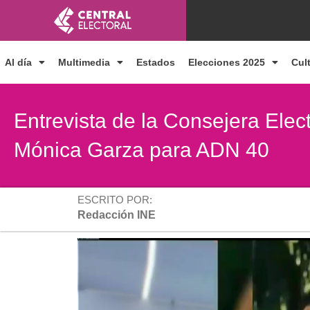
Ir
al
contenido
Al día
Multimedia
Estados
Elecciones 2025
Cul
Entrevista de la Consejera Ele
Mónica Garza para ADN 40
ESCRITO POR:
Redacción INE