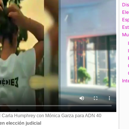
Di
El
Esp
Es
Mu
Int
oral Carla Humphrey con Mónica Garza para ADN 40
en elección judicial