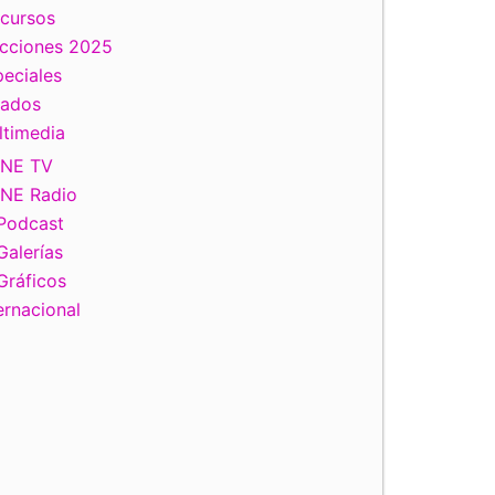
scursos
ecciones 2025
eciales
tados
ltimedia
INE TV
INE Radio
Podcast
Galerías
Gráficos
ernacional