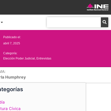
Buscar
Publicado el:
abril 7, 2025
Categoría:
Elección Poder Judicial
,
Entrevistas
MA:
rla Humphrey
tegorías
día
tura Cívica