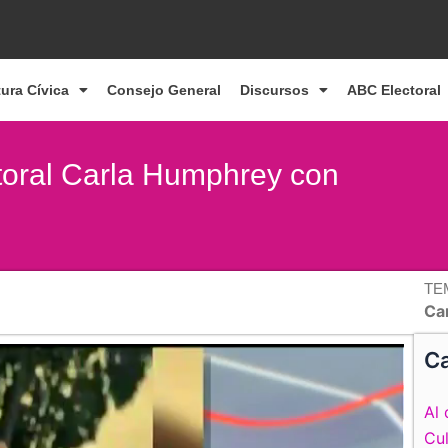
tura Cívica
Consejo General
Discursos
ABC Electoral
ctoral Carla Humphrey con
TE
Ca
Ca
Al 
Cul