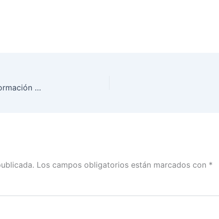
Realiza INE Sonora Foro Informativo Distrital “Información relevante de la elección judicial del 1 de junio”
publicada.
Los campos obligatorios están marcados con
*