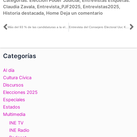
Categorías:
Elección Poder Judicial
,
Entrevistas
Etiquetas:
Claudia Zavala
,
Entrevista_PJF2025
,
Entrevistas2025
,
Historia destacada
,
Home
Deja un comentario
Ant
S
Más del 93 % de las candidaturas a la elección del PoderJudicial de la Federación se registraron en el sistema Conóceles
Entrevista del Consejero Electoral Uuc Kib Espadas con Mario González para NRM Comunicaciones
Categorías
Al día
Cultura Cívica
Discursos
Elecciones 2025
Especiales
Estados
Multimedia
INE TV
INE Radio