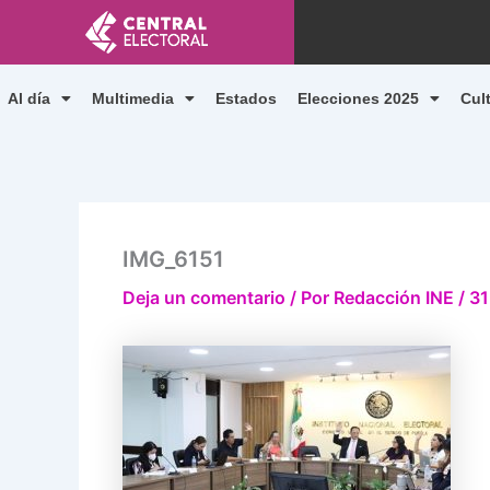
Ir
al
contenido
Al día
Multimedia
Estados
Elecciones 2025
Cul
IMG_6151
Deja un comentario
/ Por
Redacción INE
/
31