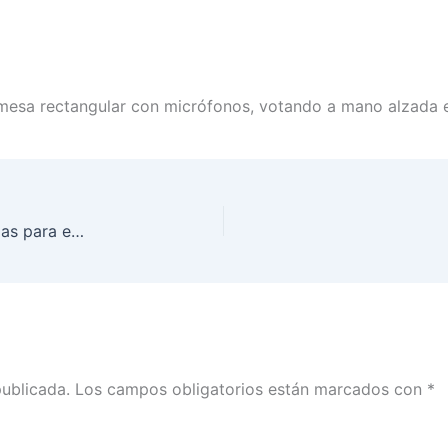
mesa rectangular con micrófonos, votando a mano alzada en
Alista INE Puebla la instalación de 3 mil 740 casillas para elección del Poder Judicial Federal
publicada.
Los campos obligatorios están marcados con
*