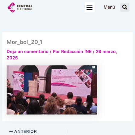
Ir
Menú
al
contenido
Mor_bol_20_1
Deja un comentario
/ Por
Redacción INE
/
29 marzo,
2025
ANTERIOR