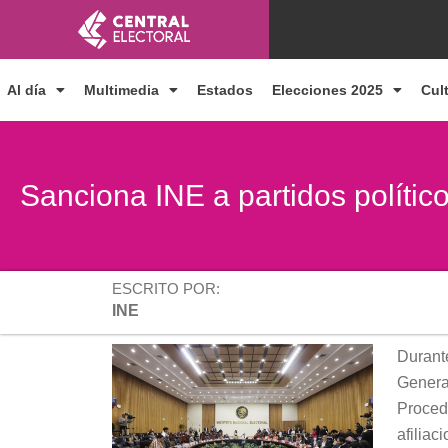
Ir
al
contenido
Al día
Multimedia
Estados
Elecciones 2025
Cul
Sanciona INE a partidos político
ESCRITO POR:
INE
Durante
General
Proced
afiliac