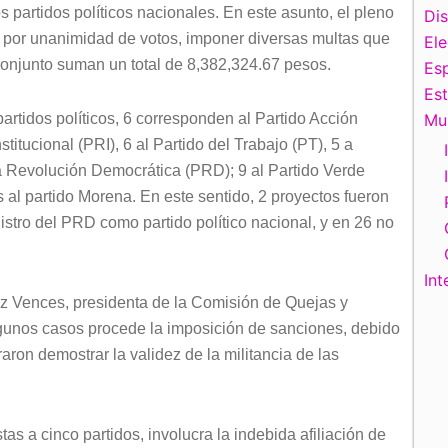
s partidos políticos nacionales. En este asunto, el pleno
Di
 por unanimidad de votos, imponer diversas multas que
El
conjunto suman un total de 8,382,324.67 pesos.
Esp
Es
artidos políticos, 6 corresponden al Partido Acción
Mu
titucional (PRI), 6 al Partido del Trabajo (PT), 5 a
a Revolución Democrática (PRD); 9 al Partido Verde
 al partido Morena. En este sentido, 2 proyectos fueron
stro del PRD como partido político nacional, y en 26 no
Int
ez Vences, presidenta de la Comisión de Quejas y
gunos casos procede la imposición de sanciones, debido
aron demostrar la validez de la militancia de las
tas a cinco partidos, involucra la indebida afiliación de