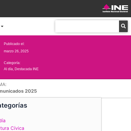
Buscar
Publicado el:
marzo 26, 2025
Categoría:
Al día
,
Destacada INE
MA:
municados 2025
tegorías
día
tura Cívica