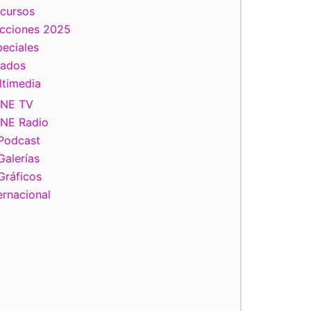
scursos
ecciones 2025
eciales
tados
ltimedia
INE TV
INE Radio
Podcast
Galerías
Gráficos
ernacional