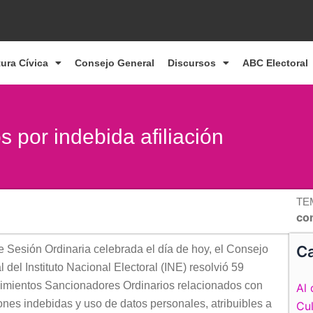
tura Cívica
Consejo General
Discursos
ABC Electoral
s por indebida afiliación
TE
co
Ca
 Sesión Ordinaria celebrada el día de hoy, el Consejo
 del Instituto Nacional Electoral (INE) resolvió 59
imientos Sancionadores Ordinarios relacionados con
Al 
iones indebidas y uso de datos personales, atribuibles a
Cul