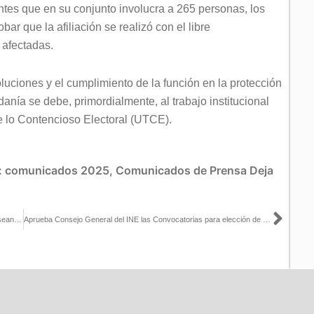
ntes que en su conjunto involucra a 265 personas, los
r que la afiliación se realizó con el libre
 afectadas.
oluciones y el cumplimiento de la función en la protección
danía se debe, primordialmente, al trabajo institucional
e lo Contencioso Electoral (UTCE).
:
comunicados 2025
,
Comunicados de Prensa
Deja
Sigu
Recibe INE más de 520 solicitudes de acreditación de quienes desean realizar observación electoral para elecciones de Durango y Veracruz
Aprueba Consejo General del INE las Convocatorias para elección de presidencias y consejerías de los Organismos Públicos Locales de 17 entidades