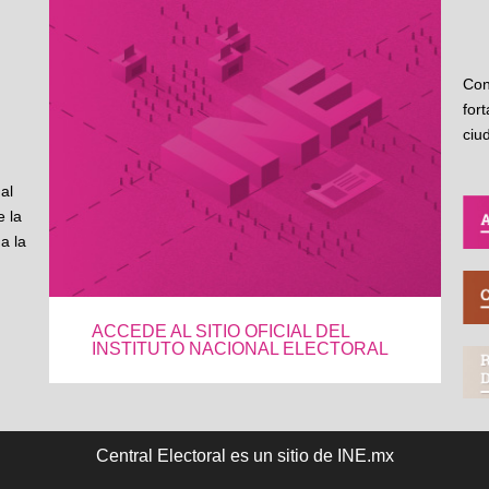
Con
for
ciu
al
 la
a la
ACCEDE AL SITIO OFICIAL DEL
INSTITUTO NACIONAL ELECTORAL
Central Electoral es un sitio de INE.mx