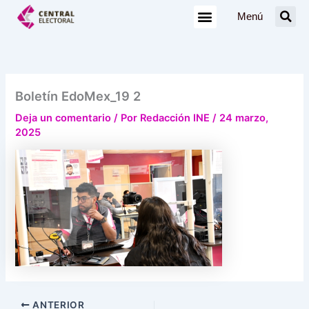
Ir
Menú
al
contenido
Boletín EdoMex_19 2
Deja un comentario
/ Por
Redacción INE
/
24 marzo,
2025
ANTERIOR