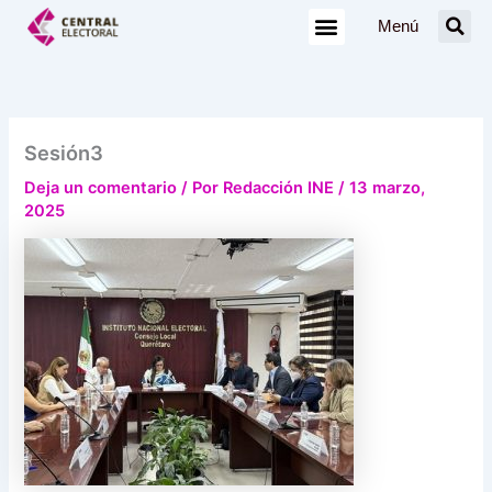
Ir
Menú
al
contenido
Sesión3
Deja un comentario
/ Por
Redacción INE
/
13 marzo,
2025