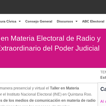
tura Cívica
Consejo General
Discursos
ABC Electoral
 en Materia Electoral de Radio y
xtraordinario del Poder Judicial
TE
Es
Ca
manera presencial y virtual el
Taller en Materia
 el Instituto Nacional Electoral (INE) en Quintana Roo.
es de los medios de comunicación en materia de radio
Al 