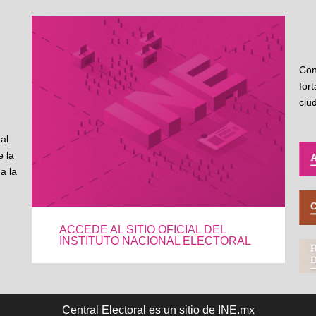
Con
for
ciu
al
 la
a la
ACCEDE AL SITIO OFICIAL DEL
INSTITUTO NACIONAL ELECTORAL
Central Electoral es un sitio de INE.mx