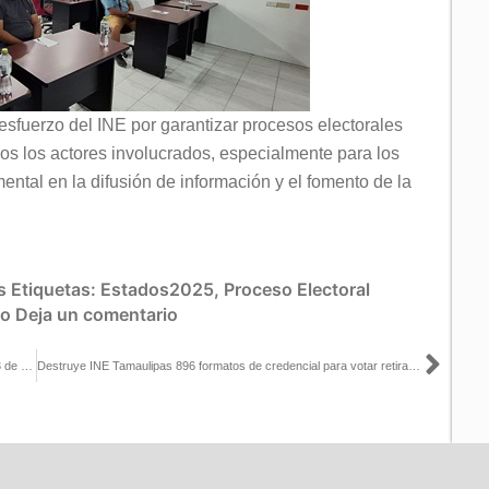
 esfuerzo del INE por garantizar procesos electorales
dos los actores involucrados, especialmente para los
tal en la difusión de información y el fomento de la
s
Etiquetas:
Estados2025
,
Proceso Electoral
oo
Deja un comentario
Sigu
Guía de la segunda Sesión Extraordinaria del Consejo General, 13 de marzo de 2025
Destruye INE Tamaulipas 896 formatos de credencial para votar retiradas de los Módulos de Atención Ciudadana