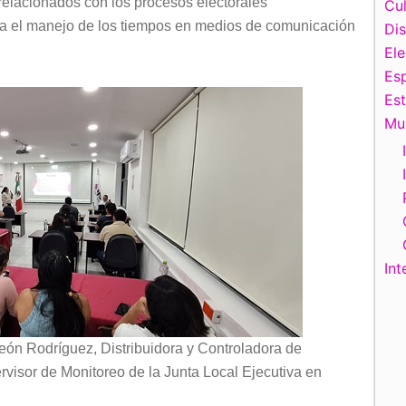
relacionados con los procesos electorales
Cul
ara el manejo de los tiempos en medios de comunicación
Di
El
Esp
Es
Mu
Int
 León Rodríguez, Distribuidora y Controladora de
rvisor de Monitoreo de la Junta Local Ejecutiva en