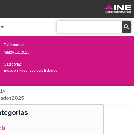
Buscar
Publicado el:
marzo 13, 2025
Categoría:
Elección Poder Judicial
,
Estados
MA:
tados2025
tegorías
día