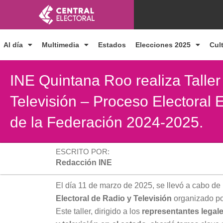
Ir
al
contenido
Al día
Multimedia
Estados
Elecciones 2025
Cul
INE Quintana Roo realiza Taller
Televisión – Proceso Electoral E
de la Federación 2024-2025.
ESCRITO POR:
Redacción INE
El día 11 de marzo de 2025, se llevó a cabo de 
Electoral de Radio y Televisión
organizado por
Este taller, dirigido a los
representantes legal