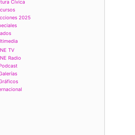
tura Cívica
scursos
ecciones 2025
eciales
tados
ltimedia
INE TV
INE Radio
Podcast
Galerías
Gráficos
ernacional