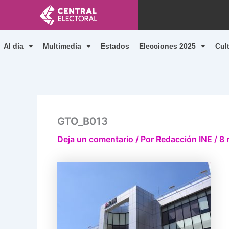
Ir
al
contenido
Al día
Multimedia
Estados
Elecciones 2025
Cul
GTO_B013
Deja un comentario
/ Por
Redacción INE
/
8 