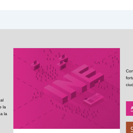
Con
for
ciu
al
 la
a la