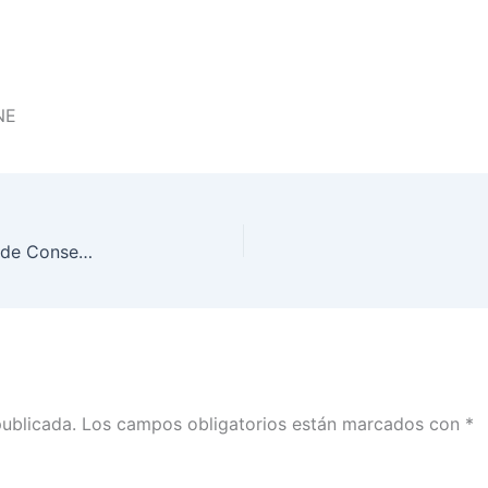
INE
Invita INE Guanajuato a participar en integración de Consejos Distritales en marco del Proceso Electoral Extraordinario del Poder Judicial de la Federación 2024 – 2025
publicada.
Los campos obligatorios están marcados con
*