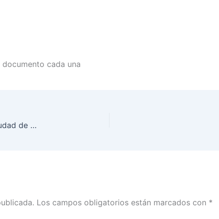
n documento cada una
Firman INE CDMX y el Instituto Electoral de la Ciudad de México Plan de Trabajo Conjunto para Promover la Participación Ciudadana
publicada.
Los campos obligatorios están marcados con
*