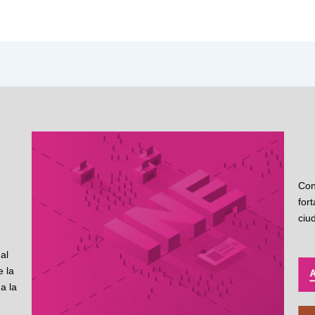
Con
for
ciu
al
 la
a la