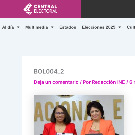
Ir
al
contenido
Al día
Multimedia
Estados
Elecciones 2025
Cul
BOL004_2
Deja un comentario
/ Por
Redacción INE
/
6 