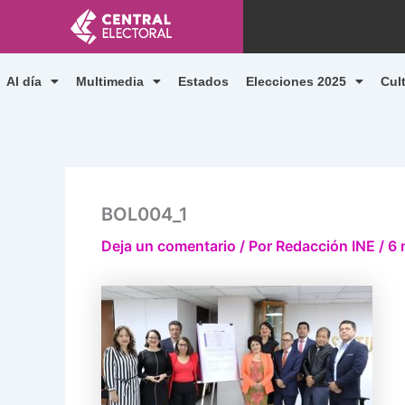
Ir
al
contenido
Al día
Multimedia
Estados
Elecciones 2025
Cul
BOL004_1
Deja un comentario
/ Por
Redacción INE
/
6 