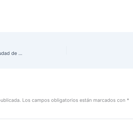
Firman INE CDMX y el Instituto Electoral de la Ciudad de México Plan de Trabajo Conjunto para Promover la Participación Ciudadana
publicada.
Los campos obligatorios están marcados con
*