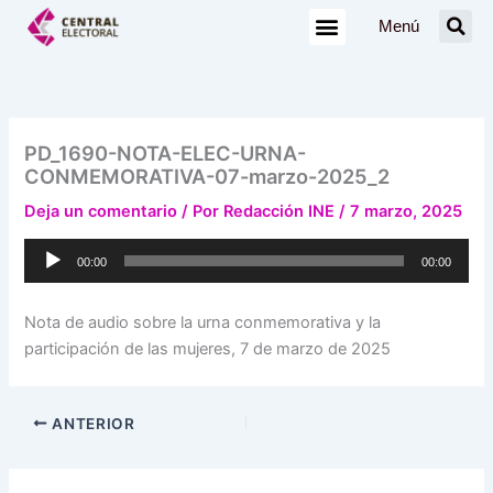
Ir
Menú
al
contenido
PD_1690-NOTA-ELEC-URNA-
CONMEMORATIVA-07-marzo-2025_2
Deja un comentario
/ Por
Redacción INE
/
7 marzo, 2025
Reproductor
00:00
00:00
de
audio
Nota de audio sobre la urna conmemorativa y la
participación de las mujeres, 7 de marzo de 2025
ANTERIOR