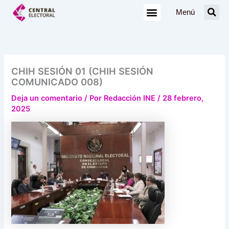
Ir
Menú
al
contenido
CHIH SESIÓN 01 (CHIH SESIÓN
COMUNICADO 008)
Deja un comentario
/ Por
Redacción INE
/
28 febrero,
2025