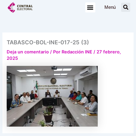
Ir
Menú
al
contenido
TABASCO-BOL-INE-017-25 (3)
Deja un comentario
/ Por
Redacción INE
/
27 febrero,
2025