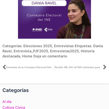
Categorías:
Elecciones 2025
,
Entrevistas
Etiquetas:
Dania
Ravel
,
Entrevista_PJF2025
,
Entrevistas2025
,
Historia
destacada
,
Home
Deja un comentario
Ant
S
Entrevista de la Consejera Electoral Dania Ravel con Mario González para Enfoque Noticias
Recibió INE 240 mil 569 solicitudes para obtener una Credencial para Votar desde el Extranjero en 2024
Categorías
Al día
Cultura Cívica