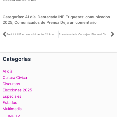
Categorías:
Al día
,
Destacada INE
Etiquetas:
comunicados
2025
,
Comunicados de Prensa
Deja un comentario
Ant
S
Recibirá INE en sus oficinas las 24 horas del día ratificaciones de renuncias a candidaturas o cualquier otra solicitud de personas candidatas en el PEEPJF 2024-2025
Entrevista de la Consejera Electoral Claudia Zavala con José Cárdenas para Telefórmula
Categorías
Al día
Cultura Cívica
Discursos
Elecciones 2025
Especiales
Estados
Multimedia
INE TV