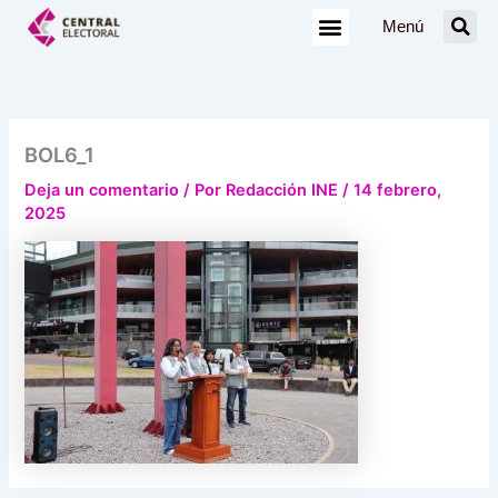
Ir
Menú
al
contenido
BOL6_1
Deja un comentario
/ Por
Redacción INE
/
14 febrero,
2025