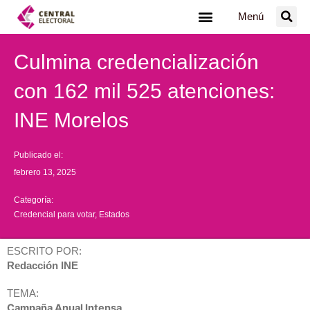
Ir
Menú
al
contenido
Culmina credencialización
con 162 mil 525 atenciones:
INE Morelos
Publicado el:
febrero 13, 2025
Categoría:
Credencial para votar
,
Estados
ESCRITO POR:
Redacción INE
TEMA:
Campaña Anual Intensa