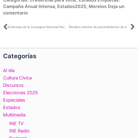
Campaña Anual Intensa
,
Estados2025
,
Morelos
Deja un
comentario
Ant
S
Entrevista de la Consejera Electoral Norma De La Cruz con Jenaro Villamil para Canal Catorce
Reciben informe de procedimientos de liquidación de seis extintos partidos políticos en 2024
Categorías
Al día
Cultura Cívica
Discursos
Elecciones 2025
Especiales
Estados
Multimedia
INE TV
INE Radio