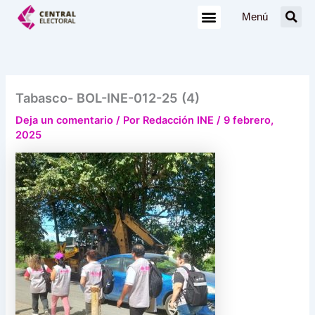
Ir
Menú
al
contenido
Tabasco- BOL-INE-012-25 (4)
Deja un comentario
/ Por
Redacción INE
/
9 febrero,
2025