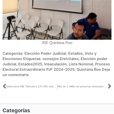
INE Quintana Roo
Categorías:
Elección Poder Judicial
,
Estados
,
Voto y
Elecciones
Etiquetas:
consejos Distritales
,
Elección poder
Judicial
,
Estados2025
,
Insaculación
,
Lista Nominal
,
Proceso
Electoral Extraordinario PJF 2024-2025
,
Quintana Roo
Deja
un comentario
Ant
S
Selecciona INE Tlaxcala a 137,050 ciudadanas y ciudadanos en Primera Insaculación del PEEPJF 2024-2025
Más de 1 millón de personas sorteados en Primera Insaculación para integrar casillas en PEEPJF 2024-2025: INE Edomex
Categorías