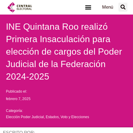
Ir
Menú
al
contenido
INE Quintana Roo realizó
Primera Insaculación para
elección de cargos del Poder
Judicial de la Federación
2024-2025
Publicado el:
febrero 7, 2025
Categoría:
Elección Poder Judicial
,
Estados
,
Voto y Elecciones
ESCRITO POR: