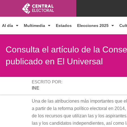
Ir
al
contenido
Al día
Multimedia
Estados
Elecciones 2025
Cul
Consulta el artículo de la Cons
publicado en El Universal
ESCRITO POR:
INE
Una de las atribuciones más importantes que el L
a partir de la reforma político electoral en 2014
de los recursos que utilizan las y los aspirant
las y los candidatos independientes, así como l