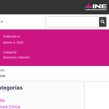
Buscar
Publicado el:
febrero 4, 2025
Categoría:
Discursos y Opinión
MA:
me
tegorías
día
tura Cívica