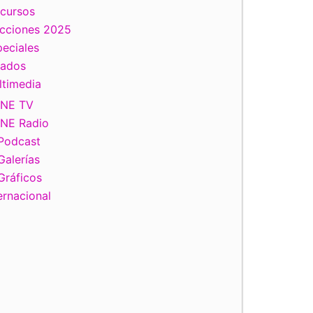
scursos
ecciones 2025
eciales
tados
ltimedia
INE TV
INE Radio
Podcast
Galerías
Gráficos
ernacional