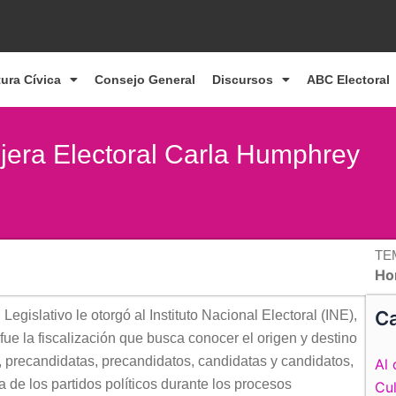
tura Cívica
Consejo General
Discursos
ABC Electoral
ejera Electoral Carla Humphrey
TE
Ho
Ca
egislativo le otorgó al Instituto Nacional Electoral (INE),
, fue la fiscalización que busca conocer el origen y destino
es, precandidatas, precandidatos, candidatas y candidatos,
Al 
a de los partidos políticos durante los procesos
Cul