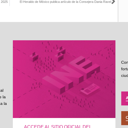
Sigu
F 2025
El Heraldo de México publica artículo de la Consejera Dania Ravel
Con
for
ciu
al
 la
a la
ACCEDE AL SITIO OFICIAL DEL