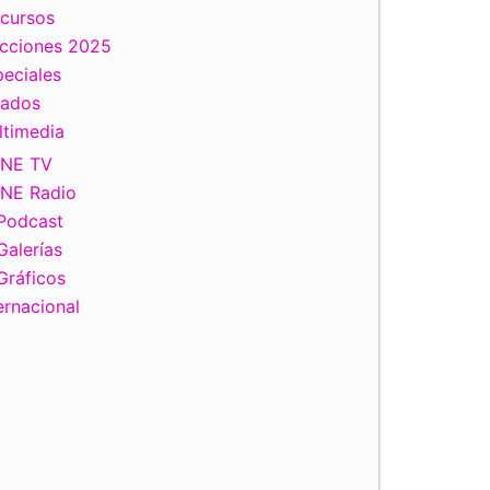
scursos
ecciones 2025
eciales
tados
ltimedia
INE TV
INE Radio
Podcast
Galerías
Gráficos
ernacional