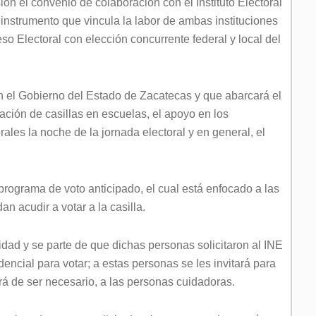
ón el convenio de colaboración con el Instituto Electoral
instrumento que vincula la labor de ambas instituciones
so Electoral con elección concurrente federal y local del
 el Gobierno del Estado de Zacatecas y que abarcará el
lación de casillas en escuelas, el apoyo en los
les la noche de la jornada electoral y en general, el
programa de voto anticipado, el cual está enfocado a las
n acudir a votar a la casilla.
idad y se parte de que dichas personas solicitaron al INE
encial para votar; a estas personas se les invitará para
uirá de ser necesario, a las personas cuidadoras.