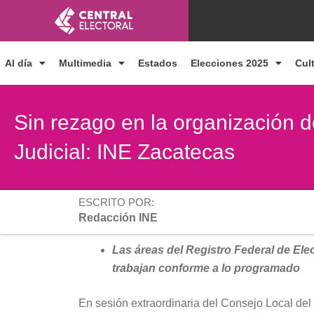
Ir
al
contenido
Al día
Multimedia
Estados
Elecciones 2025
Cul
Sin rezago en la organización d
Judicial: INE Zacatecas
ESCRITO POR:
Redacción INE
Las áreas del Registro Federal de Ele
trabajan conforme a lo programado
En sesión extraordinaria del Consejo Local del