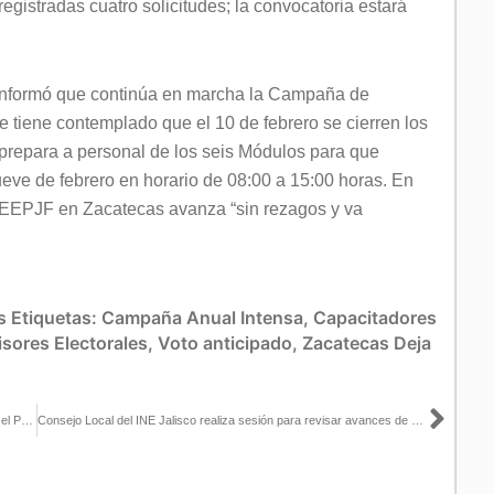
egistradas cuatro solicitudes; la convocatoria estará
 informó que continúa en marcha la Campaña de
se tiene contemplado que el 10 de febrero se cierren los
e prepara a personal de los seis Módulos para que
eve de febrero en horario de 08:00 a 15:00 horas. En
 PEEPJF en Zacatecas avanza “sin rezagos y va
s
Etiquetas:
Campaña Anual Intensa
,
Capacitadores
sores Electorales
,
Voto anticipado
,
Zacatecas
Deja
Sigu
Integra INE Tlaxcala dos comisiones y sus planes de trabajo para el PEEPJF 2025
Consejo Local del INE Jalisco realiza sesión para revisar avances de elección del próximo 1 de junio