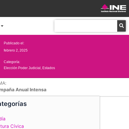
Buscar
Publicado el:
febrero 2, 2025
Categoría:
Elección Poder Judicial
,
Estados
MA:
mpaña Anual Intensa
tegorías
día
tura Cívica