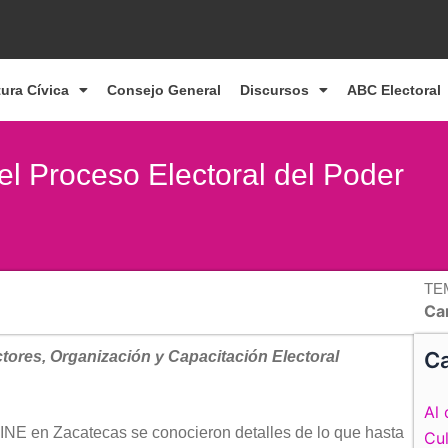
tura Cívica
Consejo General
Discursos
ABC Electoral
el Proceso Electoral del Poder
TE
Ca
Ca
ctores, Organización y Capacitación Electoral
Al 
 INE en Zacatecas se conocieron detalles de lo que hasta
Cul