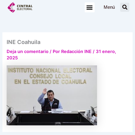
Ir
Menú
al
contenido
INE Coahuila
Deja un comentario
/ Por
Redacción INE
/
31 enero,
2025