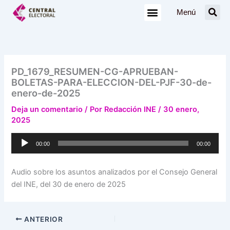
Ir
Menú
al
contenido
PD_1679_RESUMEN-CG-APRUEBAN-
BOLETAS-PARA-ELECCION-DEL-PJF-30-de-
enero-de-2025
Deja un comentario
/ Por
Redacción INE
/
30 enero,
2025
Reproductor
00:00
00:00
de
audio
Audio sobre los asuntos analizados por el Consejo General
del INE, del 30 de enero de 2025
ANTERIOR