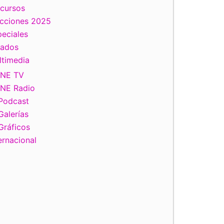
scursos
ecciones 2025
eciales
tados
ltimedia
INE TV
INE Radio
Podcast
Galerías
Gráficos
ernacional