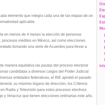
Di
El
 cada elemento que integra cada una de las etapas de un
Esp
ormatividad aplicable.
Es
Mu
ta en menos de 4 meses la elección de personas
s, procesos inéditos en México, así como elecciones
a estado tomando una serie de Acuerdos para llevar a
 de manera equitativa las pautas del proceso electoral
Int
rsonas candidatas a diversos cargos del Poder Judicial
diversas entidades federativas, el INE aprobó el pasado
eneral, su máximo órgano de dirección, los Criterios
o en Radio y Televisión para estos procesos electivos
go y Veracruz que tienen elecciones ordinarias este año.