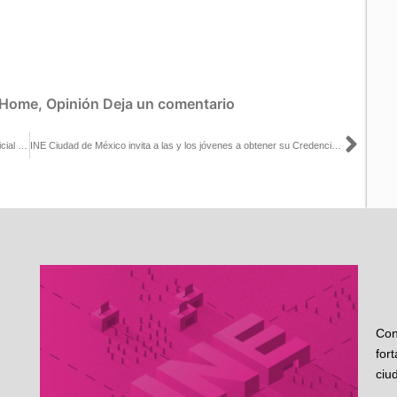
Home
,
Opinión
Deja un comentario
Sigu
Avanza la preparación de la Elección Extraordinaria del Poder Judicial 2025: INE Sinaloa
INE Ciudad de México invita a las y los jóvenes a obtener su Credencial para Votar por primera vez
Con
for
ciu