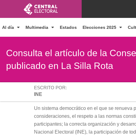
Ir
al
contenido
Al día
Multimedia
Estados
Elecciones 2025
Cul
Consulta el artículo de la Cons
publicado en La Silla Rota
ESCRITO POR:
INE
Un sistema democrático en el que se renueva pe
consideraciones, el respeto a las normas constit
participantes; la correcta organización y desarro
Nacional Electoral (INE), la participación de to