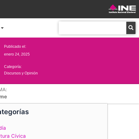
Buscar
Publicado el:
enero 24, 2025
Categoría:
Discursos y Opinión
MA:
me
tegorías
día
tura Cívica