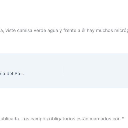
a, viste camisa verde agua y frente a él hay muchos micró
Avanza la preparación de la Elección Extraordinaria del Poder Judicial 2025: INE Sinaloa
publicada.
Los campos obligatorios están marcados con
*