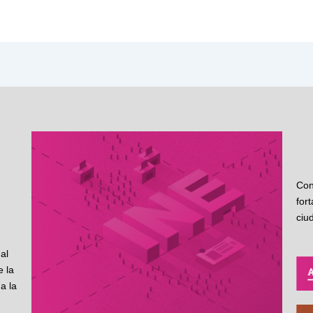
Con
for
ciu
al
 la
a la