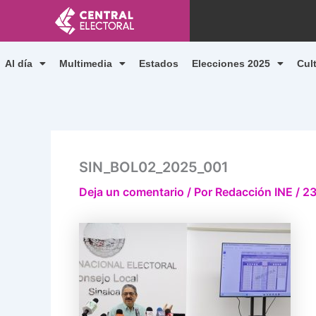
Ir
al
contenido
Al día
Multimedia
Estados
Elecciones 2025
Cul
SIN_BOL02_2025_001
Deja un comentario
/ Por
Redacción INE
/
23