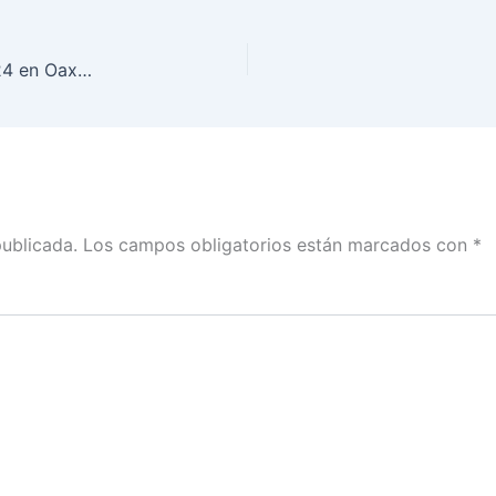
Participación en la Consulta Infantil y Juvenil 2024 en Oaxaca
publicada.
Los campos obligatorios están marcados con
*