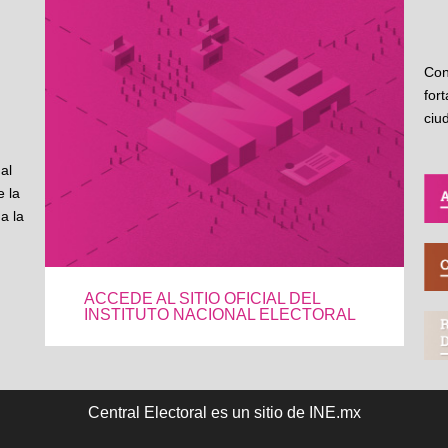
Con
for
ciu
al
 la
a la
ACCEDE AL SITIO OFICIAL DEL
INSTITUTO NACIONAL ELECTORAL
Central Electoral es un sitio de INE.mx