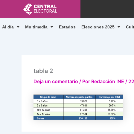
Ir
al
contenido
Al día
Multimedia
Estados
Elecciones 2025
Cul
tabla 2
Deja un comentario
/ Por
Redacción INE
/
22