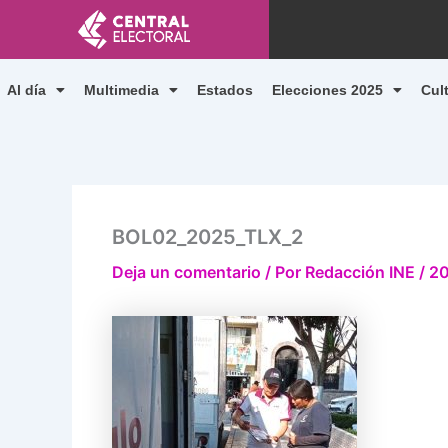
Ir
al
contenido
Al día
Multimedia
Estados
Elecciones 2025
Cul
BOL02_2025_TLX_2
Deja un comentario
/ Por
Redacción INE
/
20