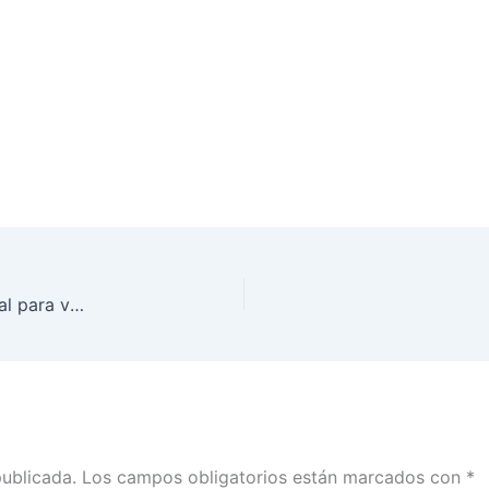
Urge INE Tlaxcala a realizar trámites de credencial para votar antes del 10 de febrero de 2025
publicada.
Los campos obligatorios están marcados con
*