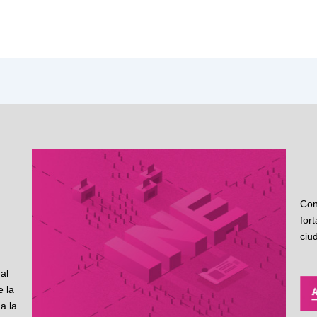
Con
for
ciu
al
 la
a la