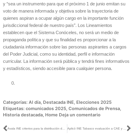
y “sea un instrumento para que el próximo 1 de junio emitan su
voto de manera informada y objetiva sobre la trayectoria de
quienes aspiran a ocupar algún cargo en la importante función
jurisdiccional federal de nuestro país”. Los Lineamientos
establecen que el Sistema Conóceles, no será un medio de
propaganda política y que su finalidad es proporcionar a la
ciudadanía información sobre las personas aspirantes a cargos
del Poder Judicial, como su identidad, perfil e información
curricular. La información será pública y tendrá fines informativos
y estadísticos, siendo accesible para cualquier persona.
Categorías:
Al día
,
Destacada INE
,
Elecciones 2025
Etiquetas:
comunicados 2025
,
Comunicados de Prensa
,
Historia destacada
,
Home
Deja un comentario
Ant
S
Avala INE criterios para la distribución de tiempo en radio y televisión en el PEEPJF y Concurrentes
Aplicó INE Tabasco evaluación a CAE y SE