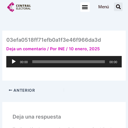
Ir
Menú
al
contenido
03efa0518ff71efb0a1f3e46f966da3d
Deja un comentario
/ Por
INE
/
10 enero, 2025
Reproductor
00:00
00:00
de
audio
ANTERIOR
Deja una respuesta