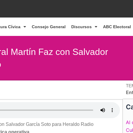
tura Cívica
Consejo General
Discursos
ABC Electoral
ral Martín Faz con Salvador
o
TE
En
Ca
Al 
 con Salvador García Soto para Heraldo Radio
Cul
tica operativa