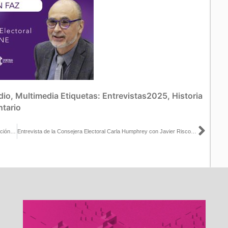
dio
,
Multimedia
Etiquetas:
Entrevistas2025
,
Historia
tario
Sigu
Entregan a Consejos Distritales de Tabasco exámenes para selección de CAES y SE
Entrevista de la Consejera Electoral Carla Humphrey con Javier Risco para Radio Fórmula