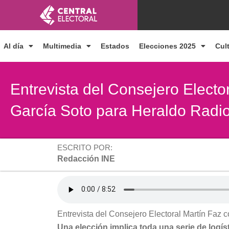
Ir
al
contenido
Al día
Multimedia
Estados
Elecciones 2025
Cul
Entrevista del Consejero Electo
García Soto para Heraldo Radi
ESCRITO POR:
Redacción INE
Entrevista del Consejero Electoral Martín Faz
Una elección implica toda una serie de logís