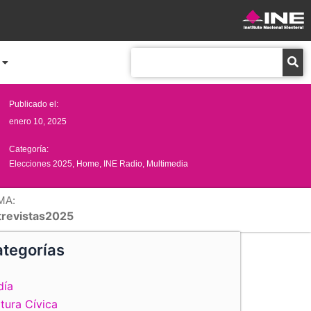
Buscar
Publicado el:
enero 10, 2025
Categoría:
Elecciones 2025
,
Home
,
INE Radio
,
Multimedia
MA:
trevistas2025
tegorías
día
tura Cívica