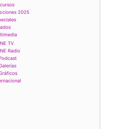
scursos
ecciones 2025
eciales
tados
ltimedia
INE TV
INE Radio
Podcast
Galerías
Gráficos
ernacional