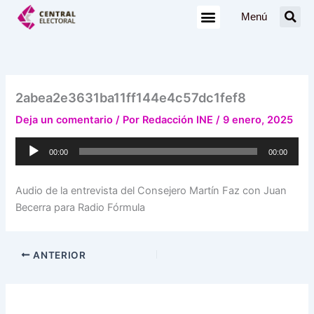
Ir
Menú
al
contenido
2abea2e3631ba11ff144e4c57dc1fef8
Deja un comentario
/ Por
Redacción INE
/
9 enero, 2025
Reproductor
00:00
00:00
de
audio
Audio de la entrevista del Consejero Martín Faz con Juan
Becerra para Radio Fórmula
ANTERIOR