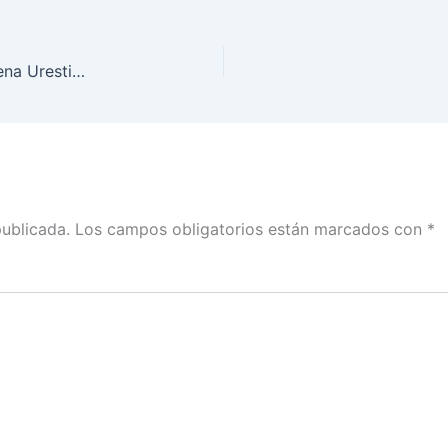
Entrevista de la Consejera Dania Ravel con Azucena Uresti para Radio Fórmula
publicada.
Los campos obligatorios están marcados con
*