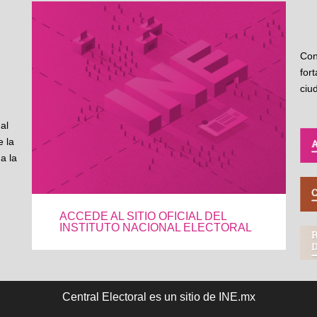
Con
for
ciu
al
 la
a la
ACCEDE AL SITIO OFICIAL DEL
INSTITUTO NACIONAL ELECTORAL
Central Electoral es un sitio de INE.mx