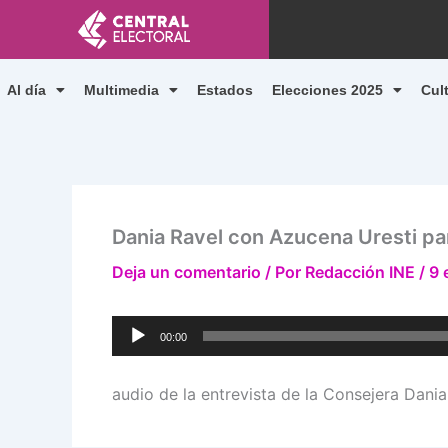
Ir
al
contenido
Al día
Multimedia
Estados
Elecciones 2025
Cul
Dania Ravel con Azucena Uresti pa
Deja un comentario
/ Por
Redacción INE
/
9 
Reproductor
00:00
de
audio
audio de la entrevista de la Consejera Dani