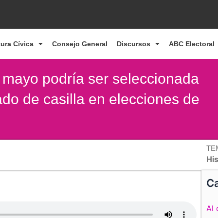
tura Cívica
Consejo General
Discursos
ABC Electoral
 mayo podría ser seleccionada
ado de casilla en elecciones de
TE
Hi
Ca
Al 