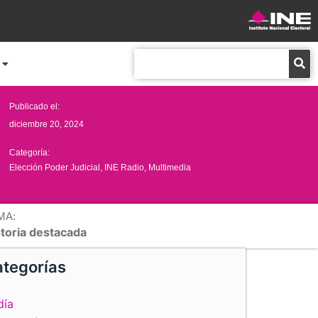
Buscar
Publicado el:
diciembre 20, 2024
Categoría:
Elección Poder Judicial
,
INE Radio
,
Multimedia
MA:
storia destacada
tegorías
día