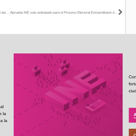
Sigu
Ciudadanía nacida en febrero y mayo podrá integrar las casillas en las Elecciones del 2025
Aprueba INE voto anticipado para el Proceso Electoral Extraordinario del Poder Judicial de la Federación
Con
for
ciu
al
 la
a la