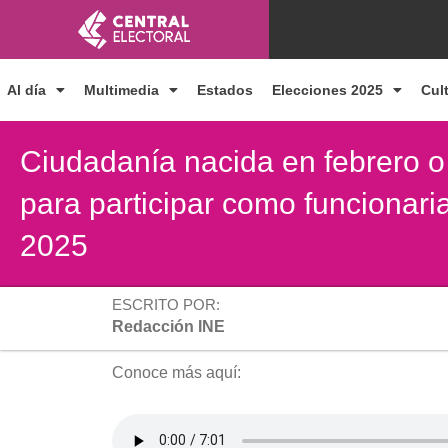
Ir
al
contenido
Al día
Multimedia
Estados
Elecciones 2025
Cul
Ciudadanía nacida en febrero o
para participar como funcionari
2025
ESCRITO POR:
Redacción INE
Conoce más aquí: