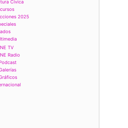
tura Cívica
scursos
ecciones 2025
eciales
tados
ltimedia
INE TV
INE Radio
Podcast
Galerías
Gráficos
ernacional