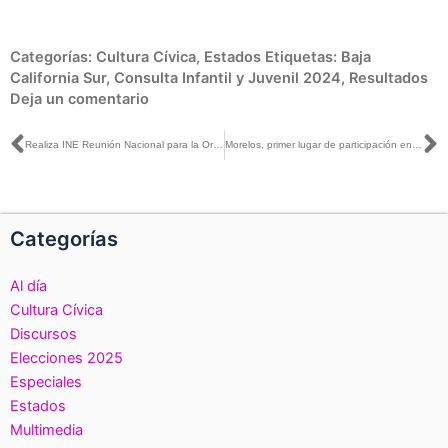
Categorías:
Cultura Cívica
,
Estados
Etiquetas:
Baja
California Sur
,
Consulta Infantil y Juvenil 2024
,
Resultados
Deja un comentario
Ant
S
Realiza INE Reunión Nacional para la Organización del PEEPJF 2024-2025
Morelos, primer lugar de participación en Consulta Infantil y Juvenil 2024
Categorías
Al día
Cultura Cívica
Discursos
Elecciones 2025
Especiales
Estados
Multimedia