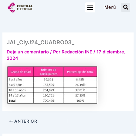
Ir
Menú
al
contenido
JAL_CIyJ24_CUADRO03_
Deja un comentario
/ Por
Redacción INE
/
17 diciembre,
2024
ANTERIOR