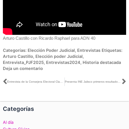
Arturo Castillo con Ricardo Raphael para ADN 40
Categorías:
Elección Poder Judicial
,
Entrevistas
Etiquetas:
Arturo Castillo
,
Elección poder Judicial
,
Entrevista_PJF2025
,
Entrevistas2024
,
Historia destacada
Deja un comentario
Ant
S
Entrevista de la Consejera Electoral Claudia Zavala con Azucena Uresti para Radio Fórmula
Presenta INE Jalisco primeros resultados de la Consulta Infantil y Juvenil 2024
Categorías
Al día