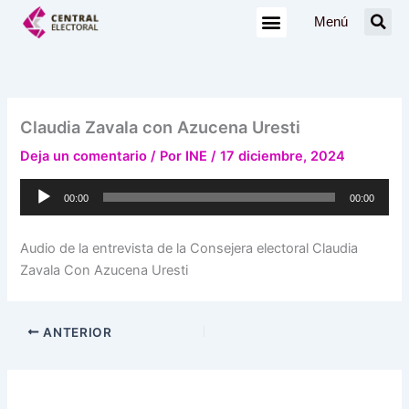
Ir
Menú
al
contenido
Claudia Zavala con Azucena Uresti
Deja un comentario
/ Por
INE
/
17 diciembre, 2024
Reproductor
00:00
00:00
de
audio
Audio de la entrevista de la Consejera electoral Claudia
Zavala Con Azucena Uresti
ANTERIOR