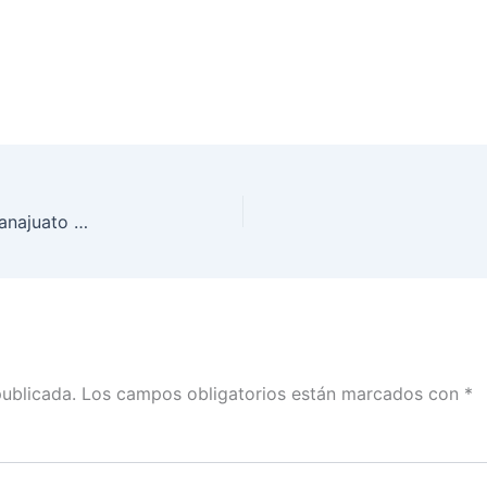
Se instalan los 15 Consejos Distritales del INE Guanajuato para la Elección del Poder Judicial
publicada.
Los campos obligatorios están marcados con
*