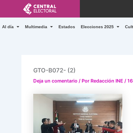
Ir
al
contenido
Al día
Multimedia
Estados
Elecciones 2025
Cul
GTO-B072- (2)
Deja un comentario
/ Por
Redacción INE
/
16