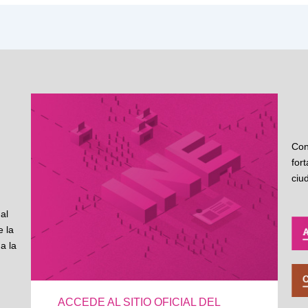
Con
for
ciu
al
 la
a la
ACCEDE AL SITIO OFICIAL DEL