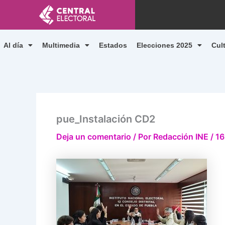
Ir
al
contenido
Al día
Multimedia
Estados
Elecciones 2025
Cul
pue_Instalación CD2
Deja un comentario
/ Por
Redacción INE
/
16