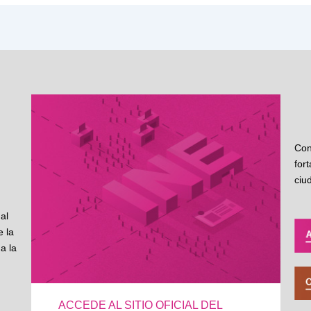
Con
for
ciu
al
 la
a la
ACCEDE AL SITIO OFICIAL DEL