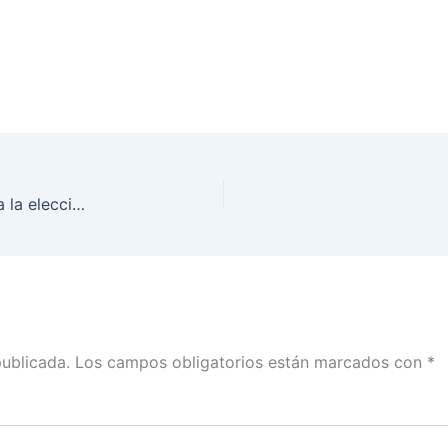
INE en Puebla instala sus consejos distritales para la elección del Poder Judicial
publicada.
Los campos obligatorios están marcados con
*