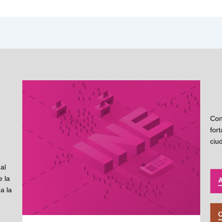
Con
for
ciu
al
 la
a la