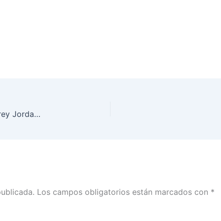
Intervención de la Consejera Carla Astrid Humphrey Jordan, en el Punto 8 relativo a losProyectos de Resolución respecto a procedimientos administrativos sancionadores y de queja en materia de fiscalización instaurados en contra de Partidos Políticos Nacionales
publicada.
Los campos obligatorios están marcados con
*