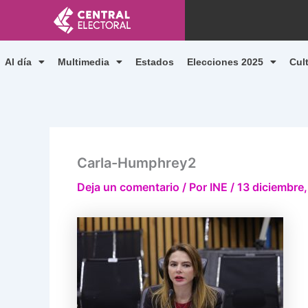
Ir
al
contenido
Al día
Multimedia
Estados
Elecciones 2025
Cul
Carla-Humphrey2
Deja un comentario
/ Por
INE
/
13 diciembre