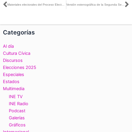
Ant
S
Materiales electorales del Proceso Electoral 2024 serán reutilizados para la elección del próximo año
Versión estenográfica de la Segunda Sesión Extraordinaria del Consejo General, 13 de diciembre de 2024
Categorías
Al día
Cultura Cívica
Discursos
Elecciones 2025
Especiales
Estados
Multimedia
INE TV
INE Radio
Podcast
Galerías
Gráficos