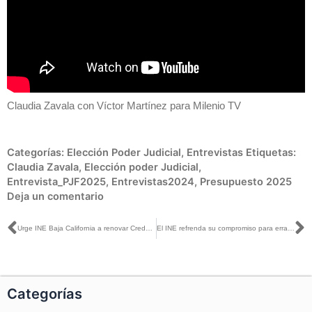
Claudia Zavala con Víctor Martínez para Milenio TV
Categorías:
Elección Poder Judicial
,
Entrevistas
Etiquetas:
Claudia Zavala
,
Elección poder Judicial
,
Entrevista_PJF2025
,
Entrevistas2024
,
Presupuesto 2025
Deja un comentario
Ant
S
Urge INE Baja California a renovar Credenciales para Votar con vigencia 2024
El INE refrenda su compromiso para erradicar la violencia política contra las mujeres
Categorías